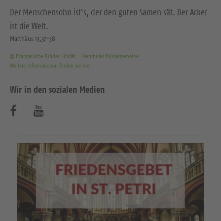
Der Menschensohn ist’s, der den guten Samen sät. Der Acker
ist die Welt.
Matthäus 13,37-38
© Evangelische Brüder-Unität – Herrnhuter Brüdergemeine
Weitere Informationen finden Sie hier
Wir in den sozialen Medien
B
B
e
e
s
s
u
u
c
c
h
h