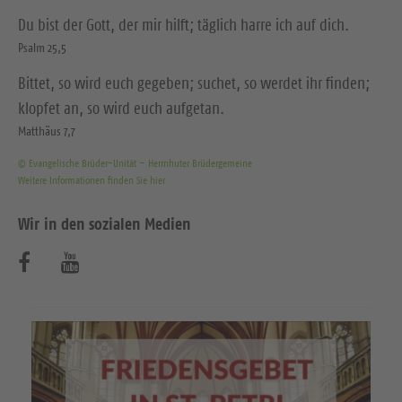
Du bist der Gott, der mir hilft; täglich harre ich auf dich.
Psalm 25,5
Bittet, so wird euch gegeben; suchet, so werdet ihr finden;
klopfet an, so wird euch aufgetan.
Matthäus 7,7
© Evangelische Brüder-Unität – Herrnhuter Brüdergemeine
Weitere Informationen finden Sie hier
Wir in den sozialen Medien
B
B
e
e
s
s
u
u
c
c