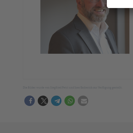
Die Bilder wurde von Siegfried Petri und Ines Escherich zur Verfügung gestellt.