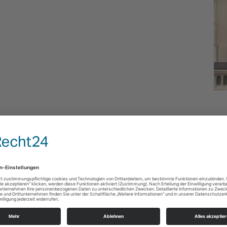
Siegfried Petri
Kirchenmusikdirektor
Telefon:
+49 (0) 177 3181 945