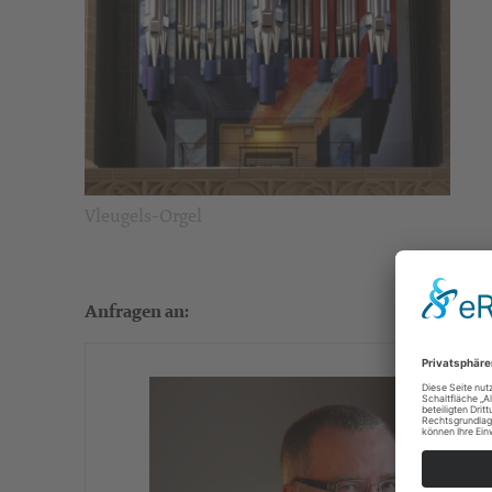
Vleugels-Orgel
Anfragen an: