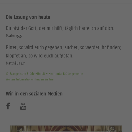
Die Losung von heute
Du bist der Gott, der mir hilft; täglich harre ich auf dich.
Psalm 25,5
Bittet, so wird euch gegeben; suchet, so werdet ihr finden;
klopfet an, so wird euch aufgetan.
Matthäus 7,7
© Evangelische Brüder-Unität – Herrnhuter Brüdergemeine
Weitere Informationen finden Sie hier
Wir in den sozialen Medien
B
B
e
e
s
s