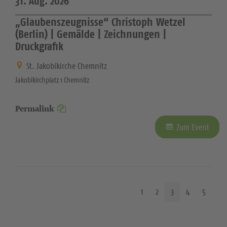
31. Aug. 2026
„Glaubenszeugnisse“ Christoph Wetzel
(Berlin) | Gemälde | Zeichnungen |
Druckgrafik
St. Jakobikirche Chemnitz
Jakobikirchplatz 1 Chemnitz
Permalink
Zum Event
1
2
3
4
5