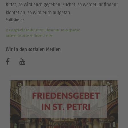
Bittet, so wird euch gegeben; suchet, so werdet ihr finden;
klopfet an, so wird euch aufgetan.
Matthäus 7,7
© Evangelische Brüder-Unität – Herrnhuter Brüdergemeine
Weitere Informationen finden Sie hier
Wir in den sozialen Medien
B
B
e
e
s
s
u
u
c
c
h
h
e
e