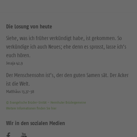
Die Losung von heute
Siehe, was ich früher verkündigt habe, ist gekommen. So
verkündige ich auch Neues; ehe denn es sprosst, lasse ich’s
euch hören.
Jesaja 42,9
Der Menschensohn ist’s, der den guten Samen sät. Der Acker
ist die Welt.
Matthäus 13,37-38
© Evangelische Brüder-Unität – Herrnhuter Brüdergemeine
Weitere Informationen finden Sie hier
Wir in den sozialen Medien
B
B