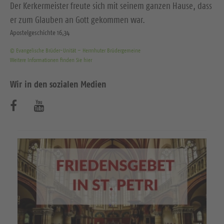
Der Kerkermeister freute sich mit seinem ganzen Hause, dass
er zum Glauben an Gott gekommen war.
Apostelgeschichte 16,34
© Evangelische Brüder-Unität – Herrnhuter Brüdergemeine
Weitere Informationen finden Sie hier
Wir in den sozialen Medien
B
B
e
e
s
s
u
u
c
c
h
h
e
e