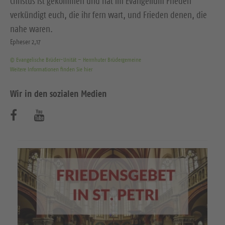
Christus ist gekommen und hat im Evangelium Frieden
verkündigt euch, die ihr fern wart, und Frieden denen, die
nahe waren.
Epheser 2,17
© Evangelische Brüder-Unität – Herrnhuter Brüdergemeine
Weitere Informationen finden Sie hier
Wir in den sozialen Medien
B
B
e
e
s
s
u
u
c
c
h
h