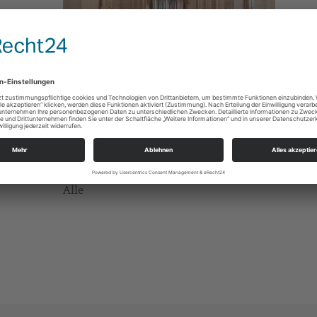
Gottesdienste
Superintendent Frank Manneschmidt
mit Kindergottesdienst
Alle