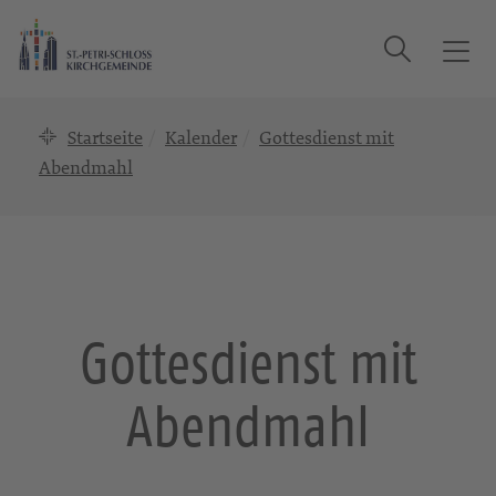
Suche
T
o
g
Startseite
Kalender
Gottesdienst mit
g
l
Abendmahl
e
n
a
v
i
g
Gottesdienst mit
a
t
Abendmahl
i
o
n