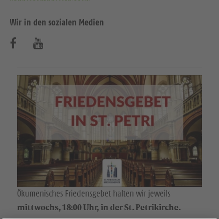
Wir in den sozialen Medien
B
B
e
e
s
s
u
u
c
c
h
h
e
e
n
n
S
S
Ökumenisches Friedensgebet halten wir jeweils
mittwochs, 18:00 Uhr, in der St. Petrikirche.
i
i