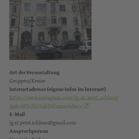
Art der Veranstaltung
Gruppen/Kreise
Internetadresse (eigene Infos im Internet)
https://www.instagram.com/jg_st_petri_schloss?
igsh=MTc3b25qbDd5emw4dw==
E-Mail
jg.st.petri.schloss@gmail.com
Ansprechperson