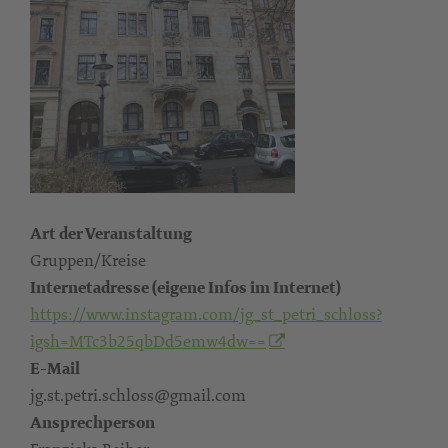
Art der Veranstaltung
Gruppen/Kreise
Internetadresse (eigene Infos im Internet)
https://www.instagram.com/jg_st_petri_schloss?
igsh=MTc3b25qbDd5emw4dw==
E-Mail
jg.st.petri.schloss@gmail.com
Ansprechperson