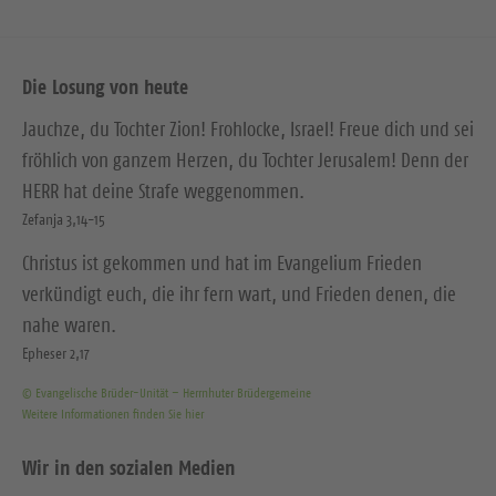
Die Losung von heute
Jauchze, du Tochter Zion! Frohlocke, Israel! Freue dich und sei
fröhlich von ganzem Herzen, du Tochter Jerusalem! Denn der
HERR hat deine Strafe weggenommen.
Zefanja 3,14-15
Christus ist gekommen und hat im Evangelium Frieden
verkündigt euch, die ihr fern wart, und Frieden denen, die
nahe waren.
Epheser 2,17
© Evangelische Brüder-Unität – Herrnhuter Brüdergemeine
Weitere Informationen finden Sie hier
Wir in den sozialen Medien