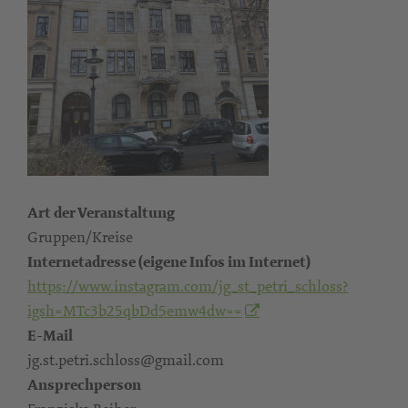
Art der Veranstaltung
Gruppen/Kreise
Internetadresse (eigene Infos im Internet)
https://www.instagram.com/jg_st_petri_schloss?
igsh=MTc3b25qbDd5emw4dw==
E-Mail
jg.st.petri.schloss@gmail.com
Ansprechperson