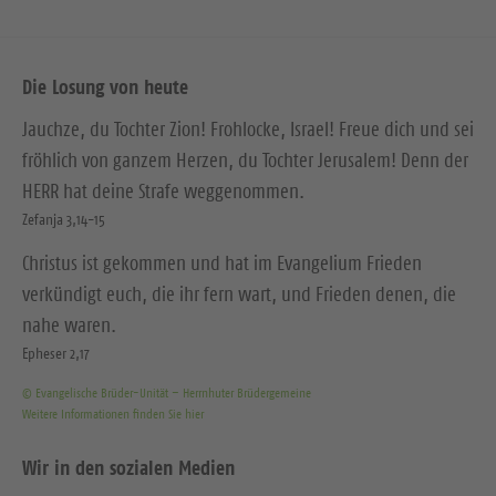
Die Losung von heute
Jauchze, du Tochter Zion! Frohlocke, Israel! Freue dich und sei
fröhlich von ganzem Herzen, du Tochter Jerusalem! Denn der
HERR hat deine Strafe weggenommen.
Zefanja 3,14-15
Christus ist gekommen und hat im Evangelium Frieden
verkündigt euch, die ihr fern wart, und Frieden denen, die
nahe waren.
Epheser 2,17
© Evangelische Brüder-Unität – Herrnhuter Brüdergemeine
Weitere Informationen finden Sie hier
Wir in den sozialen Medien