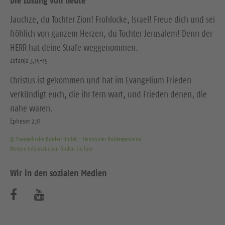
Die Losung von heute
Jauchze, du Tochter Zion! Frohlocke, Israel! Freue dich und sei
fröhlich von ganzem Herzen, du Tochter Jerusalem! Denn der
HERR hat deine Strafe weggenommen.
Zefanja 3,14-15
Christus ist gekommen und hat im Evangelium Frieden
verkündigt euch, die ihr fern wart, und Frieden denen, die
nahe waren.
Epheser 2,17
© Evangelische Brüder-Unität – Herrnhuter Brüdergemeine
Weitere Informationen finden Sie hier
Wir in den sozialen Medien
B
B
e
e