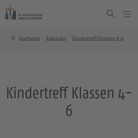
Suche
T
o
g
Startseite
Kalender
Kindertreff Klassen 4-6
g
l
e
n
a
v
i
Kindertreff Klassen 4-
g
a
6
t
i
o
n