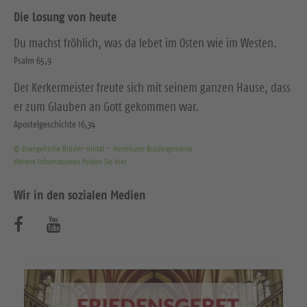
Die Losung von heute
Du machst fröhlich, was da lebet im Osten wie im Westen.
Psalm 65,9
Der Kerkermeister freute sich mit seinem ganzen Hause, dass
er zum Glauben an Gott gekommen war.
Apostelgeschichte 16,34
© Evangelische Brüder-Unität – Herrnhuter Brüdergemeine
Weitere Informationen finden Sie hier
Wir in den sozialen Medien
B
B
e
e
s
s
u
u