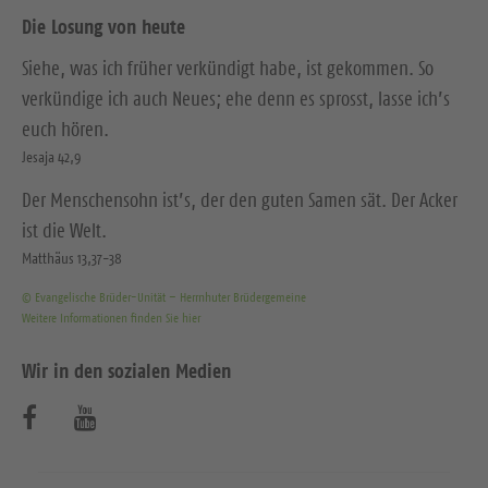
Die Losung von heute
Siehe, was ich früher verkündigt habe, ist gekommen. So
verkündige ich auch Neues; ehe denn es sprosst, lasse ich’s
euch hören.
Jesaja 42,9
Der Menschensohn ist’s, der den guten Samen sät. Der Acker
ist die Welt.
Matthäus 13,37-38
© Evangelische Brüder-Unität – Herrnhuter Brüdergemeine
Weitere Informationen finden Sie hier
Wir in den sozialen Medien
B
B
e
e