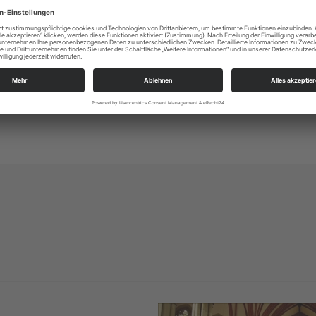
mit Kindergottesdienst
Kreuzkirche Chemnitz
Alle