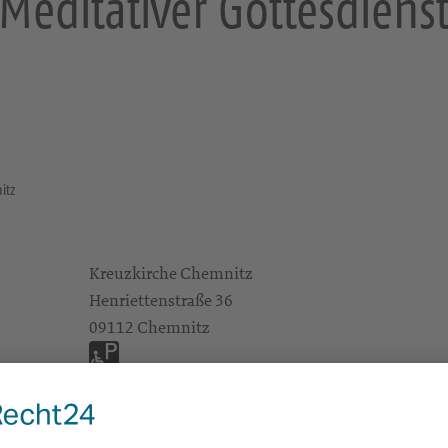
Meditativer Gottesdiens
itz
Kreuzkirche Chemnitz
Henriettenstraße 36
09112 Chemnitz
Gottesdienste
Pfarrerin Cornelia Henze
Ute Kochanski