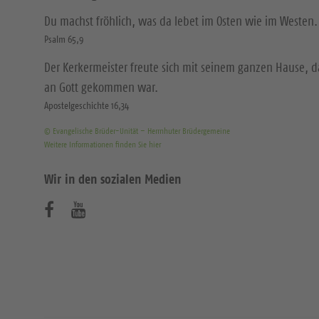
Du machst fröhlich, was da lebet im Osten wie im Westen.
Psalm 65,9
Der Kerkermeister freute sich mit seinem ganzen Hause, 
an Gott gekommen war.
Apostelgeschichte 16,34
© Evangelische Brüder-Unität – Herrnhuter Brüdergemeine
Weitere Informationen finden Sie hier
Wir in den sozialen Medien
B
B
e
e
s
s
u
u
c
c