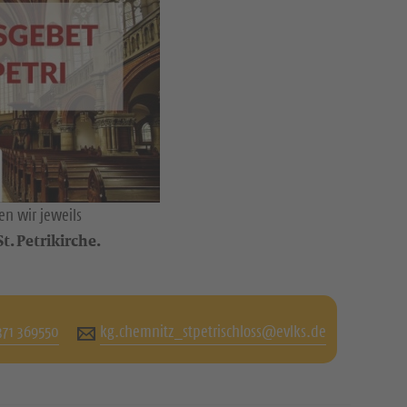
n wir jeweils
t. Petrikirche.
371 369550
kg.chemnitz_stpetrischloss@evlks.de