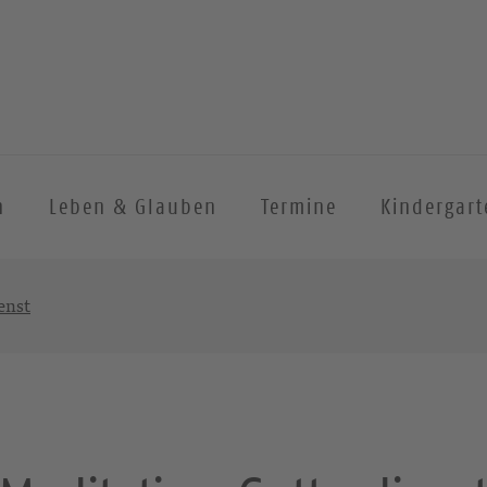
n
Leben & Glauben
Termine
Kindergart
enst