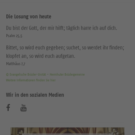
Die Losung von heute
Du bist der Gott, der mir hilft; täglich harre ich auf dich.
Psalm 25,5
Bittet, so wird euch gegeben; suchet, so werdet ihr finden;
klopfet an, so wird euch aufgetan.
Matthäus 7,7
© Evangelische Brüder-Unität – Herrnhuter Brüdergemeine
Weitere Informationen finden Sie hier
Wir in den sozialen Medien
B
B
e
e
s
s