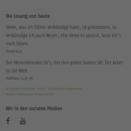
Die Losung von heute
Siehe, was ich früher verkündigt habe, ist gekommen. So
verkündige ich auch Neues; ehe denn es sprosst, lasse ich’s
euch hören.
Jesaja 42,9
Der Menschensohn ist’s, der den guten Samen sät. Der Acker
ist die Welt.
Matthäus 13,37-38
© Evangelische Brüder-Unität – Herrnhuter Brüdergemeine
Weitere Informationen finden Sie hier
Wir in den sozialen Medien
B
B