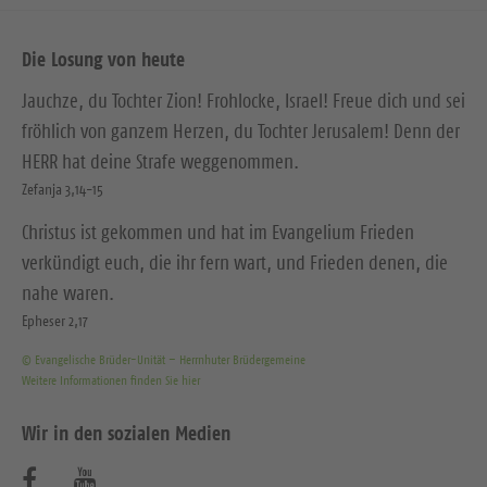
Die Losung von heute
Jauchze, du Tochter Zion! Frohlocke, Israel! Freue dich und sei
fröhlich von ganzem Herzen, du Tochter Jerusalem! Denn der
HERR hat deine Strafe weggenommen.
Zefanja 3,14-15
Christus ist gekommen und hat im Evangelium Frieden
verkündigt euch, die ihr fern wart, und Frieden denen, die
nahe waren.
Epheser 2,17
© Evangelische Brüder-Unität – Herrnhuter Brüdergemeine
Weitere Informationen finden Sie hier
Wir in den sozialen Medien
B
B