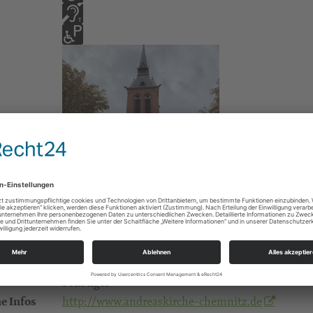
Sonstiges
e Infos
http://www.andreaskirche-chemnitz.de