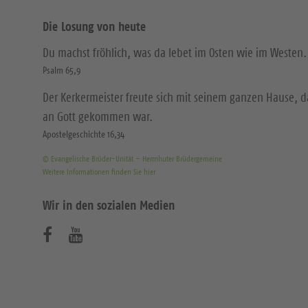
Die Losung von heute
Du machst fröhlich, was da lebet im Osten wie im Westen.
Psalm 65,9
Der Kerkermeister freute sich mit seinem ganzen Hause, 
an Gott gekommen war.
Apostelgeschichte 16,34
© Evangelische Brüder-Unität – Herrnhuter Brüdergemeine
Weitere Informationen finden Sie hier
Wir in den sozialen Medien
B
B
e
e
s
s