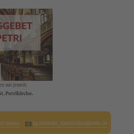
n wir jeweils
t. Petrikirche.
371 369550
kg.chemnitz_stpetrischloss@evlks.de