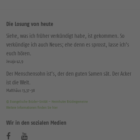
Die Losung von heute
Siehe, was ich früher verkündigt habe, ist gekommen. So
verkündige ich auch Neues; ehe denn es sprosst, lasse ich’s
euch hören.
Jesaja 42,9
Der Menschensohn ist’s, der den guten Samen sät. Der Acker
ist die Welt.
Matthäus 13,37-38
© Evangelische Brüder-Unität – Herrnhuter Brüdergemeine
Weitere Informationen finden Sie hier
Wir in den sozialen Medien
B
B