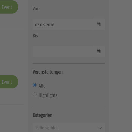
 Event
Von
Datum wählen
Bis
Datum wählen
Veranstaltungen
 Event
Alle
Highlights
Kategorien
K
Bitte wählen