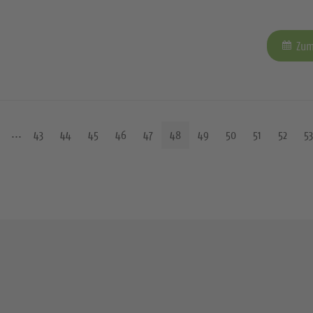
Zum
43
44
45
46
47
48
49
50
51
52
53