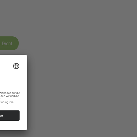
 Event
 Event