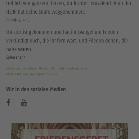
fröhlich von ganzem Herzen, du Tochter Jerusalem! Denn der
HERR hat deine Strafe weggenommen.
Zefanja 3,14-15
Christus ist gekommen und hat im Evangelium Frieden
verkündigt euch, die ihr fern wart, und Frieden denen, die
nahe waren.
Epheser 2,17
© Evangelische Brüder-Unität – Herrnhuter Brüdergemeine
Weitere Informationen finden Sie hier
Wir in den sozialen Medien
B
B
e
e
s
s
u
u