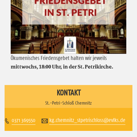
c
c
h
h
e
e
n
n
S
S
Ökumenisches Friedensgebet halten wir jeweils
mittwochs, 18:00 Uhr, in der St. Petrikirche.
i
i
e
e
u
u
KONTAKT
n
n
St.-Petri-Schloß Chemnitz
s
s
0371 369550
kg.chemnitz_stpetrischloss@evlks.de
a
a