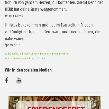
fröhlich von ganzem Herzen, du Tochter Jerusalem! Denn der
HERR hat deine Strafe weggenommen.
Zefanja 3,14-15
Christus ist gekommen und hat im Evangelium Frieden
verkündigt euch, die ihr fern wart, und Frieden denen, die
nahe waren.
Epheser 2,17
© Evangelische Brüder-Unität – Herrnhuter Brüdergemeine
Weitere Informationen finden Sie hier
Wir in den sozialen Medien
B
B
e
e
s
s
u
u