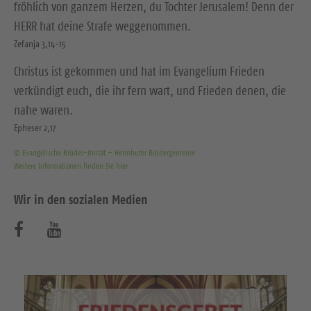
fröhlich von ganzem Herzen, du Tochter Jerusalem! Denn der
HERR hat deine Strafe weggenommen.
Zefanja 3,14-15
Christus ist gekommen und hat im Evangelium Frieden
verkündigt euch, die ihr fern wart, und Frieden denen, die
nahe waren.
Epheser 2,17
© Evangelische Brüder-Unität – Herrnhuter Brüdergemeine
Weitere Informationen finden Sie hier
Wir in den sozialen Medien
B
B
e
e
s
s
u
u