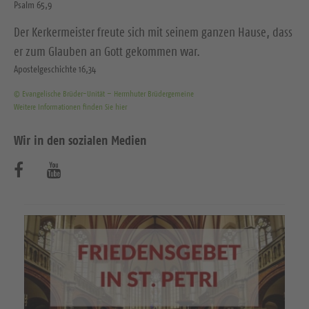
Psalm 65,9
Der Kerkermeister freute sich mit seinem ganzen Hause, dass
er zum Glauben an Gott gekommen war.
Apostelgeschichte 16,34
© Evangelische Brüder-Unität – Herrnhuter Brüdergemeine
Weitere Informationen finden Sie hier
Wir in den sozialen Medien
B
B
e
e
s
s
u
u
c
c
h
h