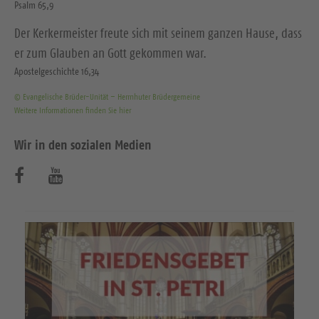
Psalm 65,9
Der Kerkermeister freute sich mit seinem ganzen Hause, dass
er zum Glauben an Gott gekommen war.
Apostelgeschichte 16,34
© Evangelische Brüder-Unität – Herrnhuter Brüdergemeine
Weitere Informationen finden Sie hier
Wir in den sozialen Medien
B
B
e
e
s
s
u
u
c
c
h
h