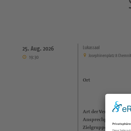
Lukassaal
25. Aug. 2026
Josephinenplatz 8 Chemni
19:30
Ort
Art der Veranstaltung
Ansprechperson
Zielgruppe