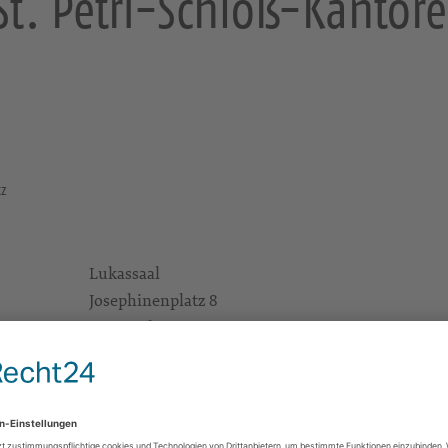
St. Petri-Schloß-Kantore
tz
Lukassaal
Josephinenplatz 8
09113 Chemnitz
Gemeindehaus Josephinenplatz
Gruppen/Kreise
KMD Siegfried Petri
Alle Zielgruppen