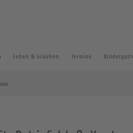
n
Leben & Glauben
Termine
Kindergart
orei