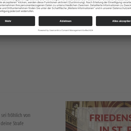
 sei fröhlich von
deine Strafe