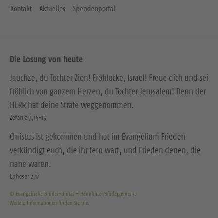
Kontakt
Aktuelles
Spendenportal
Die Losung von heute
Jauchze, du Tochter Zion! Frohlocke, Israel! Freue dich und sei
fröhlich von ganzem Herzen, du Tochter Jerusalem! Denn der
HERR hat deine Strafe weggenommen.
Zefanja 3,14-15
Christus ist gekommen und hat im Evangelium Frieden
verkündigt euch, die ihr fern wart, und Frieden denen, die
nahe waren.
Epheser 2,17
© Evangelische Brüder-Unität – Herrnhuter Brüdergemeine
Weitere Informationen finden Sie hier