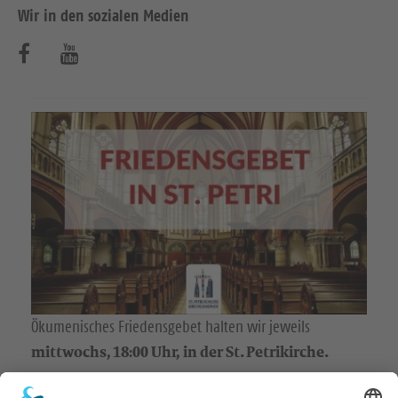
Wir in den sozialen Medien
B
B
e
e
s
s
u
u
c
c
h
h
e
e
n
n
S
S
Ökumenisches Friedensgebet halten wir jeweils
mittwochs, 18:00 Uhr, in der St. Petrikirche.
i
i
e
e