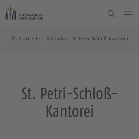
Suche
T
o
g
Startseite
Kalender
St. Petri-Schloß-Kantorei
g
l
e
n
a
v
i
St. Petri-Schloß-
g
a
Kantorei
t
i
o
n