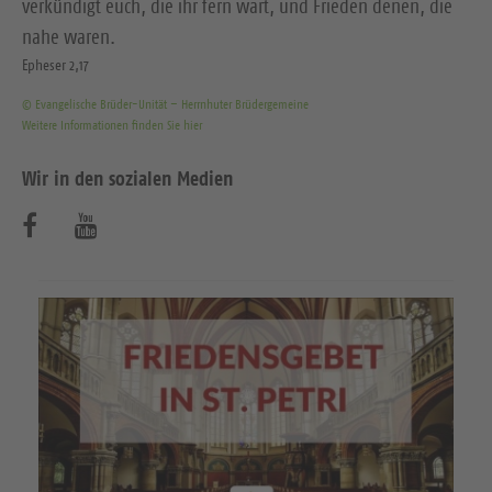
verkündigt euch, die ihr fern wart, und Frieden denen, die
nahe waren.
Epheser 2,17
© Evangelische Brüder-Unität – Herrnhuter Brüdergemeine
Weitere Informationen finden Sie hier
Wir in den sozialen Medien
B
B
e
e
s
s
u
u
c
c
h
h
e
e