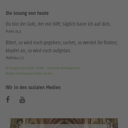
Die Losung von heute
Du bist der Gott, der mir hilft; täglich harre ich auf dich.
Psalm 25,5
Bittet, so wird euch gegeben; suchet, so werdet ihr finden;
klopfet an, so wird euch aufgetan.
Matthäus 7,7
© Evangelische Brüder-Unität – Herrnhuter Brüdergemeine
Weitere Informationen finden Sie hier
Wir in den sozialen Medien
B
B
e
e
s
s