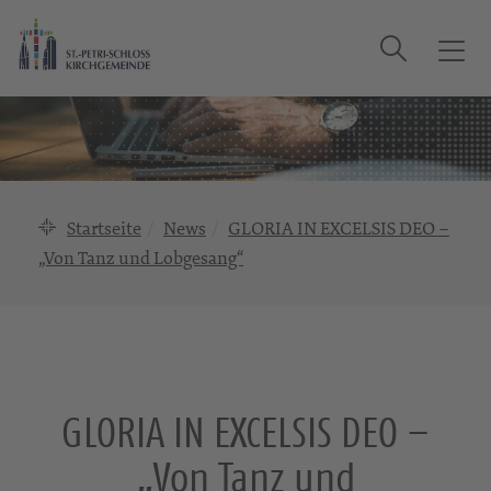
Suche
T
o
g
g
l
e
n
Startseite
News
GLORIA IN EXCELSIS DEO –
a
„Von Tanz und Lobgesang“
v
i
g
a
t
i
GLORIA IN EXCELSIS DEO –
o
n
„Von Tanz und