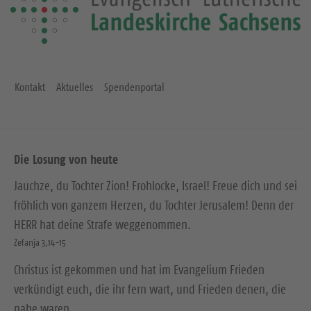
e
i
t
e
Kontakt
Aktuelles
Spendenportal
Die Losung von heute
Jauchze, du Tochter Zion! Frohlocke, Israel! Freue dich und sei
fröhlich von ganzem Herzen, du Tochter Jerusalem! Denn der
HERR hat deine Strafe weggenommen.
Zefanja 3,14-15
Christus ist gekommen und hat im Evangelium Frieden
verkündigt euch, die ihr fern wart, und Frieden denen, die
nahe waren.