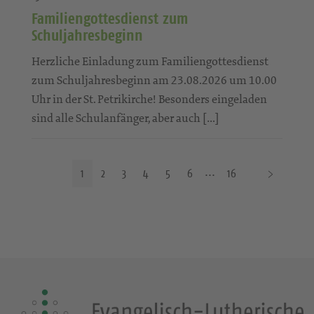
Familiengottesdienst zum
Schuljahresbeginn
Herzliche Einladung zum Familiengottesdienst
zum Schuljahresbeginn am 23.08.2026 um 10.00
Uhr in der St. Petrikirche! Besonders eingeladen
sind alle Schulanfänger, aber auch […]
N
1
2
3
4
5
6
16
ä
c
h
s
t
e
S