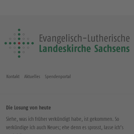
r
h
i
s
g
t
e
e
S
S
e
e
i
i
t
t
e
e
Kontakt
Aktuelles
Spendenportal
Die Losung von heute
Siehe, was ich früher verkündigt habe, ist gekommen. So
verkündige ich auch Neues; ehe denn es sprosst, lasse ich’s