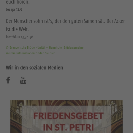
euch hören.
Jesaja 42,9
Der Menschensohn ist’s, der den guten Samen sät. Der Acker
ist die Welt.
Matthäus 13,37-38
© Evangelische Brüder-Unität – Herrnhuter Brüdergemeine
Weitere Informationen finden Sie hier
Wir in den sozialen Medien
B
B
e
e
s
s
u
u
c
c