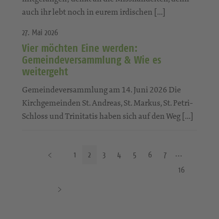
auch ihr lebt noch in eurem irdischen […]
27. Mai 2026
Vier möchten Eine werden:
Gemeindeversammlung & Wie es
weitergeht
Gemeindeversammlung am 14. Juni 2026 Die
Kirchgemeinden St. Andreas, St. Markus, St. Petri-
Schloss und Trinitatis haben sich auf den Weg […]
V
1
2
3
4
5
6
7
o
16
r
N
h
ä
e
c