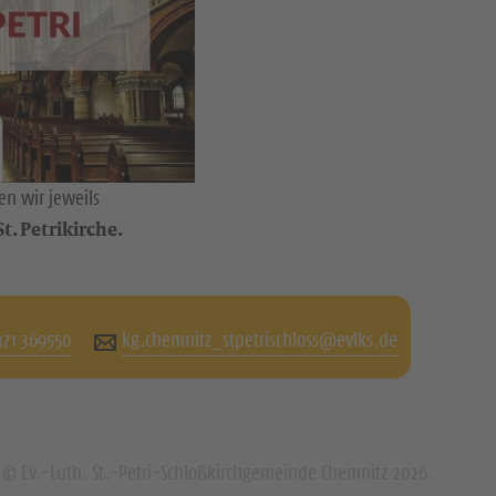
n wir jeweils
t. Petrikirche.
371 369550
kg.chemnitz_stpetrischloss@evlks.de
© Ev.-Luth. St.-Petri-Schloßkirchgemeinde Chemnitz 2026