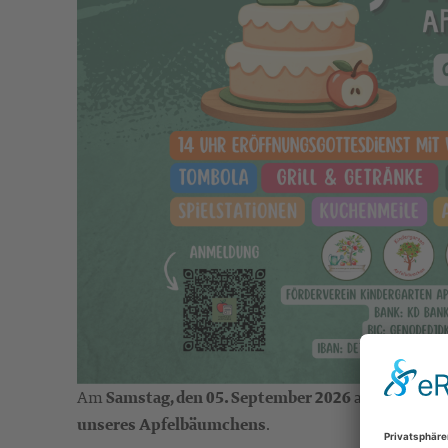
Am
Samstag, den 05. September 2026
ab 14 Uhr fe
unseres Apfelbäumchens
.