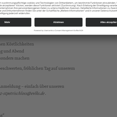
punkte:
bner und der Verabschiedung von Irena
nen Köstlichkeiten
ag und Abend
besonders machen
beschwerten, fröhlichen Tag auf unserem
 Anmeldung – einfach über unseren
.
z-stpetrischloss@evlks.de
ns“