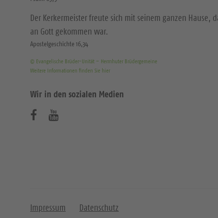
Der Kerkermeister freute sich mit seinem ganzen Hause, 
an Gott gekommen war.
Apostelgeschichte 16,34
© Evangelische Brüder-Unität – Herrnhuter Brüdergemeine
Weitere Informationen finden Sie hier
Wir in den sozialen Medien
B
B
e
e
s
s
u
u
c
c
h
h
Impressum
Datenschutz