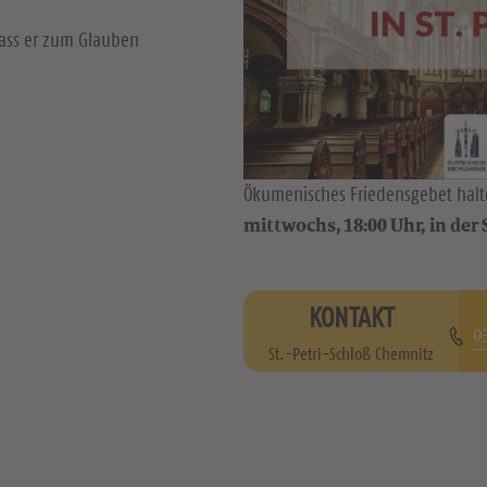
dass er zum Glauben
Ökumenisches Friedensgebet halte
mittwochs, 18:00 Uhr, in der S
KONTAKT
0
St.-Petri-Schloß Chemnitz