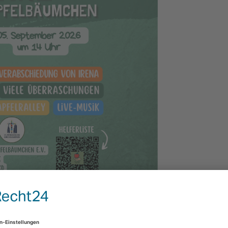
iern wir gemeinsam den
25. Geburtstag