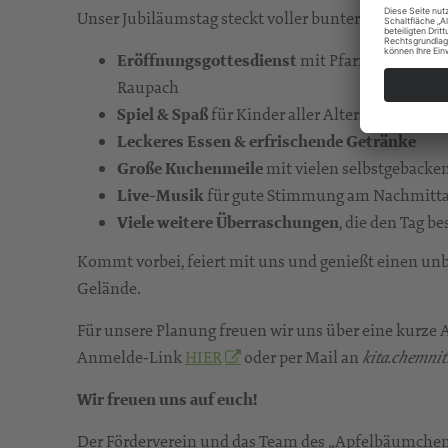
Unser Jubiläumstag steckt voller bunter Programm
Eröffnungsgottesdienst
mit Pfarrer i.R. Gra
Raupach
Spiel & Spaß
für Kinder aller Altersgruppen
Leckeres Essen & erfrischende Getränke
Große Kuchenmeile
mit vielen selbstgebacke
Live-Musik
für gute Stimmung am Nachmitt
Viele weitere Überraschungen
, die den Tag 
Kommt vorbei, feiert mit uns und genießt einen un
Gelände.
Für unsere Planung freuen wir uns über eine kurze
Anmelde‑Link
HIER
oder per Mail an
kita.chemnit
Wir freuen uns auf euch!
Der Förderverein und das Team des „Apfelbäumche