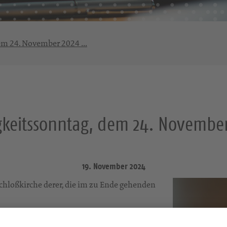
em 24. November 2024 …
keitssonntag, dem 24. Novembe
19. November 2024
Schloßkirche derer, die im zu Ende gehenden
auf dem Friedhof musizieren.