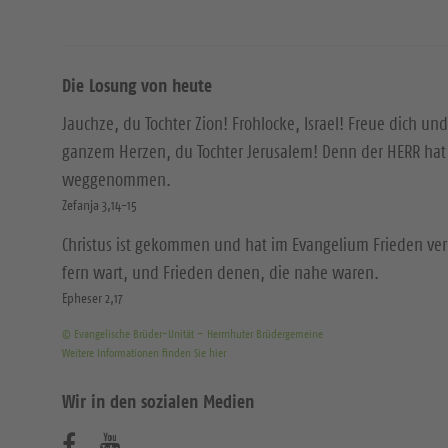
Die Losung von heute
Jauchze, du Tochter Zion! Frohlocke, Israel! Freue dich und
ganzem Herzen, du Tochter Jerusalem! Denn der HERR hat 
weggenommen.
Zefanja 3,14-15
Christus ist gekommen und hat im Evangelium Frieden ver
fern wart, und Frieden denen, die nahe waren.
Epheser 2,17
© Evangelische Brüder-Unität – Herrnhuter Brüdergemeine
Weitere Informationen finden Sie hier
Wir in den sozialen Medien
B
B