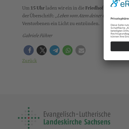
Um
15 Uhr
laden wir ein in die
Friedhofskapelle
zu 
der Überschrift:
. Es be
„Leben vom Atem deiner Güte“
Verstorbenen ein Licht zu entzünden.
Gabriele Führer
Zurück