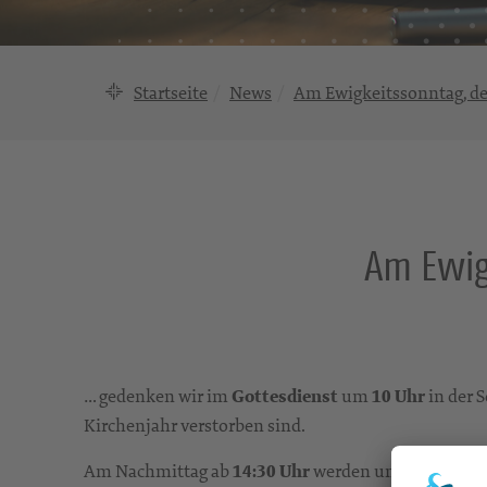
Startseite
News
Am Ewigkeitssonntag, d
Am Ewig
… gedenken wir im
Gottesdienst
um
10 Uhr
in der 
Kirchenjahr verstorben sind.
Am Nachmittag ab
14:30 Uhr
werden unsere
Bläser