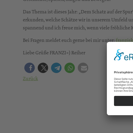
Das Thema ist dieses Jahr: „Dem Schatz auf der Spur“
erkunden, welche Schätze wir in unserem Umfeld und
spannend und ich freue mich, wenn viele fröhliche K
Bei Fragen meldet euch gerne bei mir unter:
franzis
Liebe Grüße FRANZI=) Reiher
Zurück