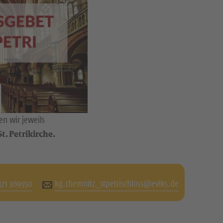
n wir jeweils
t. Petrikirche.
371 369550
kg.chemnitz_stpetrischloss@evlks.de