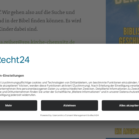
. Wir gehen also auf die Suche und
 in der Bibel finden können. Es wird
inder dabei sind.
ka.reiher@sps.kirche-chemnitz.de