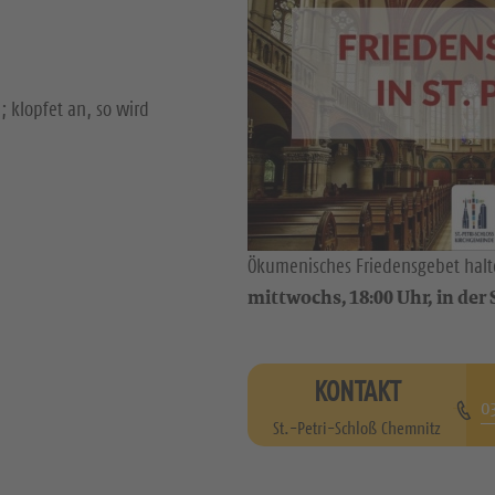
; klopfet an, so wird
Ökumenisches Friedensgebet halte
mittwochs, 18:00 Uhr, in der S
KONTAKT
0
St.-Petri-Schloß Chemnitz