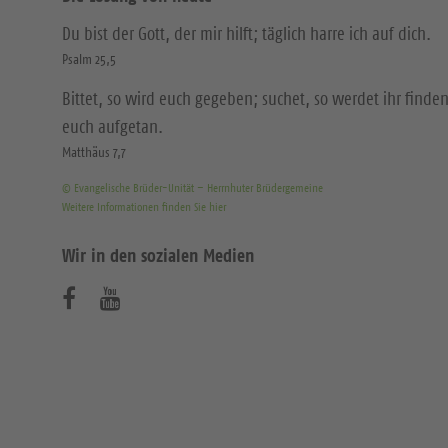
Du bist der Gott, der mir hilft; täglich harre ich auf dich.
Psalm 25,5
Bittet, so wird euch gegeben; suchet, so werdet ihr finden
euch aufgetan.
Matthäus 7,7
© Evangelische Brüder-Unität – Herrnhuter Brüdergemeine
Weitere Informationen finden Sie hier
Wir in den sozialen Medien
B
B
e
e
s
s
u
u