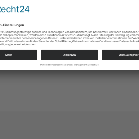
nd nehmen sie in unsere Fürbitte auf. Die
t musikalisch bereichern.
dem Schloßfriedhof
– auch hierbei
ht das Ende, sondern vielmehr der Durchgang