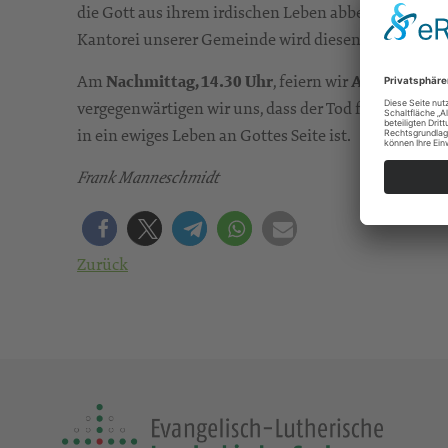
die Gott aus ihrem irdischen Leben abberufen hat, u
Kantorei unserer Gemeinde wird diesen Gottesdiens
Am
Nachmittag, 14.30 Uhr
, feiern wir
Andacht auf 
vergegenwärtigen wir uns, dass der Tod für uns nic
in ein ewiges Leben an Gottes Seite ist.
Frank Manneschmidt
Zurück