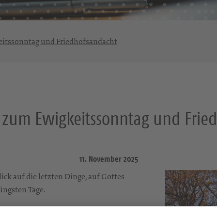
eitssonntag und Friedhofsandacht
t zum Ewigkeitssonntag und Frie
11. November 2025
ick auf die letzten Dinge, auf Gottes
üngsten Tage.
enken wir zudem unserer Gemeindeglieder,