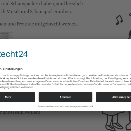
n und Schauspielern haben, sind herzlich
uch Musik und Schauspiel einüben.
nnen und Freunde mitgebracht werden.
st wichtig, dass die Kinder möglichst bei
ufführung zu filmen. Zum Dankeschön-Pizza-
mit den Kindern ansehen.
r dabei sein wollen!