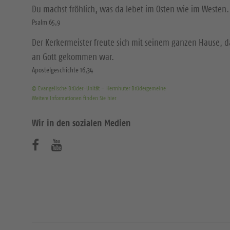
Du machst fröhlich, was da lebet im Osten wie im Westen.
Psalm 65,9
Der Kerkermeister freute sich mit seinem ganzen Hause, 
an Gott gekommen war.
Apostelgeschichte 16,34
© Evangelische Brüder-Unität – Herrnhuter Brüdergemeine
Weitere Informationen finden Sie hier
Wir in den sozialen Medien
B
B
e
e
s
s
u
u
c
c