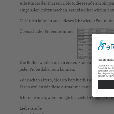
Alle Kinder der Klassen 1 bis 6, die Freude am Singe
eingeladen, mitzumachen. Franzi Reiher wird mit e
Natürlich können auch dieses Jahr wieder Freundi
Übersicht der Probentermine:
Die Rollen werden in den ersten Proben verteilt. Es i
jeder Probe dabei sein können.
Wir suchen Eltern, die sich bereit erklären, die A
Essen wollen wir diese Aufnahme dann gemeinsam 
Ich freue mich, wenn möglichst viele freudige Kinde
Liebe Grüße