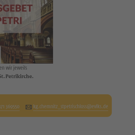
n wir jeweils
t. Petrikirche.
371 369550
kg.chemnitz_stpetrischloss@evlks.de