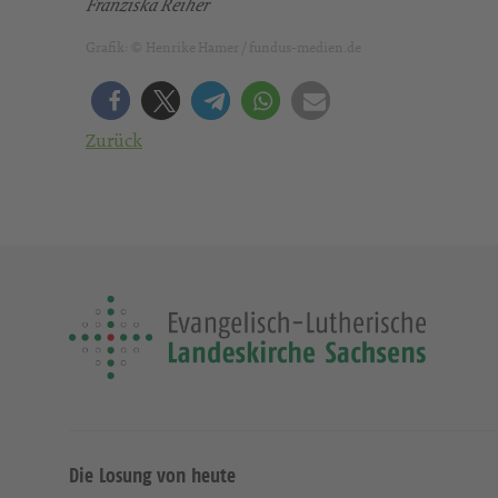
Franziska Reiher
Grafik: © Henrike Hamer / fundus-medien.de
Zurück
Die Losung von heute