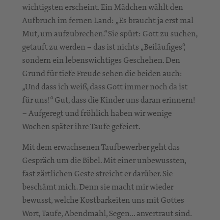
wichtigsten erscheint. Ein Mädchen wählt den
Aufbruch im fernen Land: „Es braucht ja erst mal
Mut, um aufzubrechen.“ Sie spürt: Gott zu suchen,
getauft zu werden – das ist nichts „Beiläufiges“,
sondern ein lebenswichtiges Geschehen. Den
Grund für tiefe Freude sehen die beiden auch:
„Und dass ich weiß, dass Gott immer noch da ist
für uns!“ Gut, dass die Kinder uns daran erinnern!
– Aufgeregt und fröhlich haben wir wenige
Wochen später ihre Taufe gefeiert.
Mit dem erwachsenen Taufbewerber geht das
Gespräch um die Bibel. Mit einer unbewussten,
fast zärtlichen Geste streicht er darüber. Sie
beschämt mich. Denn sie macht mir wieder
bewusst, welche Kostbarkeiten uns mit Gottes
Wort, Taufe, Abendmahl, Segen… anvertraut sind.