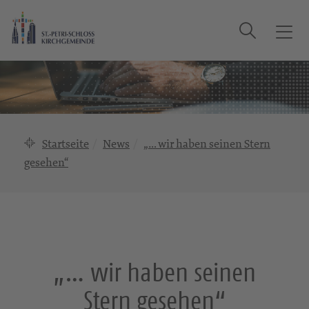
Suche
T
o
g
g
l
e
n
Startseite
News
„… wir haben seinen Stern
a
gesehen“
v
i
g
a
t
i
„… wir haben seinen
o
n
Stern gesehen“