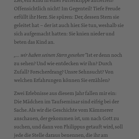
Offensichtlich nicht! Im Gegenteil! Tiefe Freude
erfüllt ihr Herz. Sie spüren: Der, dessen Stern sie
geleitet hat – der ist auch hier. Sie tun, weshalb sie
sich aufgemacht hatten: Sie knien nieder und
beten das Kind an.
Ist er denn noch
„… wir haben seinen Stern gesehen“
zu sehen? Und wie entdecken wir ihn? Durch
Zufall? Forscherdrang? Unsre Sehnsucht? Von
welchen Erfahrungen können Sie erzählen?
Zwei Erlebnisse aus diesem Jahr fallen mir ein:
Die Mädchen im Taufseminar sind eifrig bei der
Sache. Als wir die Geschichte vom Kämmerer
anschauen, der gekommen ist, um nach Gott zu
suchen, und dann von Philippus getauft wird, soll
jede die Stelle daraus benennen, die ihr am