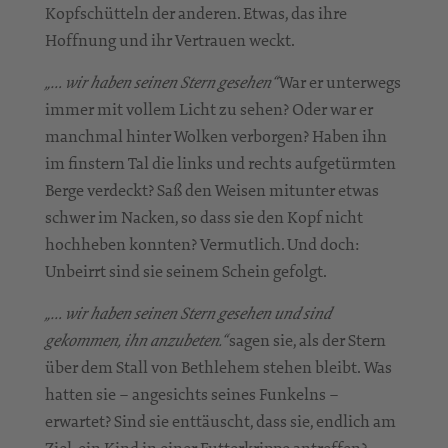
Kopfschütteln der anderen. Etwas, das ihre
Hoffnung und ihr Vertrauen weckt.
War er unterwegs
„… wir haben seinen Stern gesehen“
immer mit vollem Licht zu sehen? Oder war er
manchmal hinter Wolken verborgen? Haben ihn
im finstern Tal die links und rechts aufgetürmten
Berge verdeckt? Saß den Weisen mitunter etwas
schwer im Nacken, so dass sie den Kopf nicht
hochheben konnten? Vermutlich. Und doch:
Unbeirrt sind sie seinem Schein gefolgt.
„… wir haben seinen Stern gesehen und sind
sagen sie, als der Stern
gekommen, ihn anzubeten.“
über dem Stall von Bethlehem stehen bleibt. Was
hatten sie – angesichts seines Funkelns –
erwartet? Sind sie enttäuscht, dass sie, endlich am
Ziel, ein Kind in einer Futterkrippe antreffen?