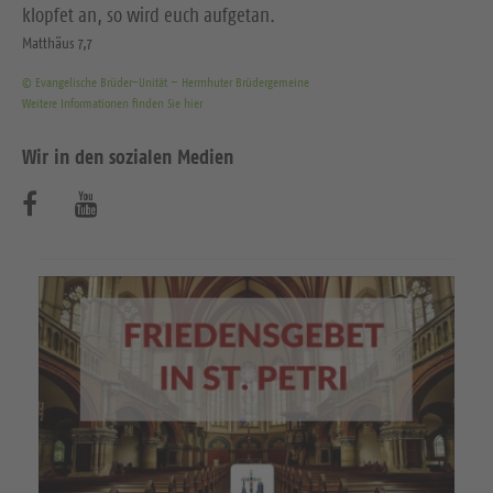
klopfet an, so wird euch aufgetan.
Matthäus 7,7
© Evangelische Brüder-Unität – Herrnhuter Brüdergemeine
Weitere Informationen finden Sie hier
Wir in den sozialen Medien
B
B
e
e
s
s
u
u
c
c
h
h
e
e