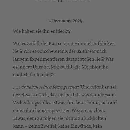
1. Dezember 2024
Wie haben sie ihn entdeckt?
War es Zufall, der Kaspar zum Himmel aufblicken
ließ? War es Forscherdrang, der Balthasar nach
langem Experimentieren darauf stoßen ließ? War
es innere Unruhe, Sehnsucht, die Melchior ihn
endlich finden ließ?
Und offenbar hat
„… wir haben seinen Stern gesehen“
der etwas an sich, das sie lockt: Etwas wundersam
Verheißungsvolles. Etwas, für das es lohnt, sich auf
einen durchaus ungewissen Weg zu machen.
Etwas, dem zu folgen sie nichts zurückhalten
kann – keine Zweifel, keine Einwände, kein